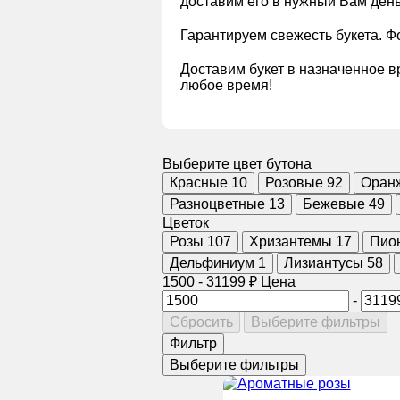
доставим его в нужный Вам день
Гарантируем свежесть букета. 
Доставим букет в назначенное в
любое время!
Выберите цвет бутона
Красные
10
Розовые
92
Оран
Разноцветные
13
Бежевые
49
Цветок
Розы
107
Хризантемы
17
Пио
Дельфиниум
1
Лизиантусы
58
1500
-
31199
₽
Цена
-
Сбросить
Выберите фильтры
Фильтр
Выберите фильтры