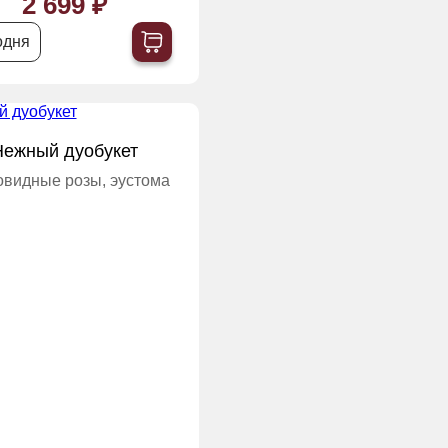
2 699 ₽
одня
Нежный дуобукет
овидные розы, эустома