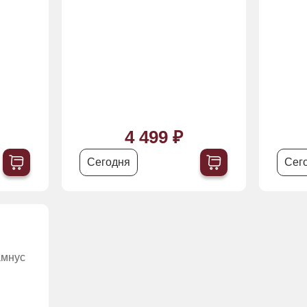
4 499 ₽
Сегодня
Сег
амнус