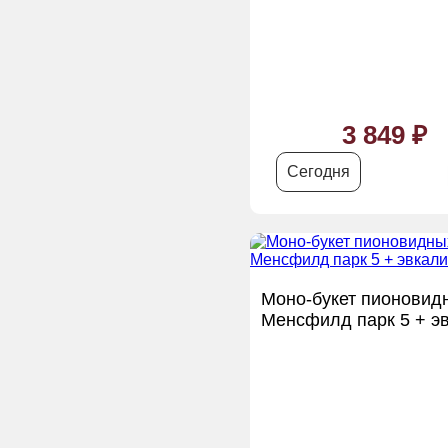
3 849 ₽
Сегодня
Моно-букет пионовид
Менсфилд парк 5 + э