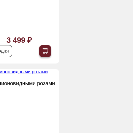
3 499 ₽
одня
 пионовидными розами