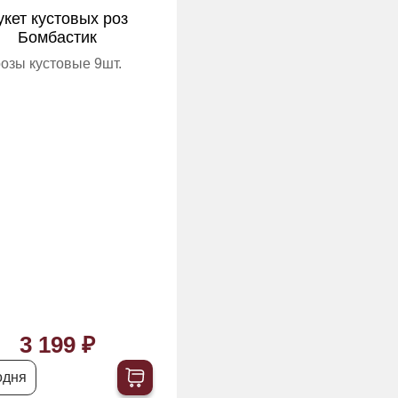
укет кустовых роз
Бомбастик
озы кустовые 9шт.
3 199 ₽
одня