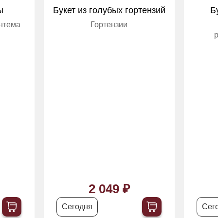
ы
Букет из голубых гортензий
Б
антема
Гортензии
р
2 049 ₽
Сегодня
Сег