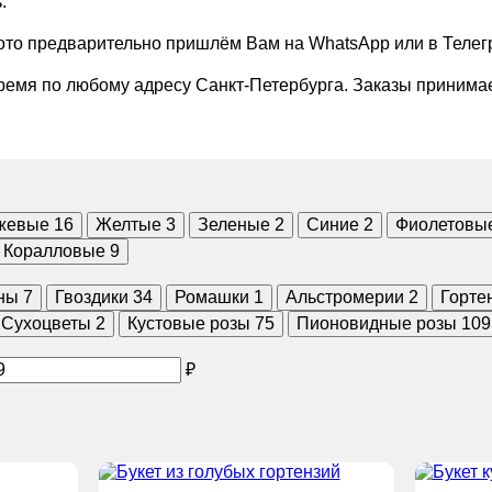
.
Фото предварительно пришлём Вам на WhatsApp или в Телег
ремя по любому адресу Санкт-Петербурга. Заказы принимае
жевые
16
Желтые
3
Зеленые
2
Синие
2
Фиолетовы
Коралловые
9
ны
7
Гвоздики
34
Ромашки
1
Альстромерии
2
Горте
Сухоцветы
2
Кустовые розы
75
Пионовидные розы
109
₽