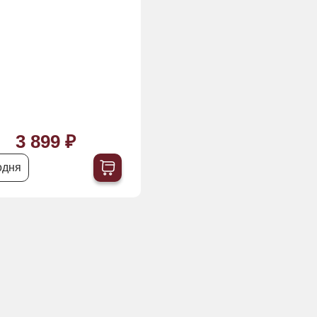
3 899 ₽
одня