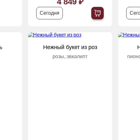
4 849 ₽
Сегодня
Сег
ь
Нежный букет из роз
розы, эвкалипт
пион