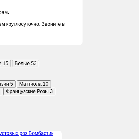
рам.
м круглосуточно. Звоните в
е
15
Белые
53
нзии
5
Маттиола
10
Французские Розы
3