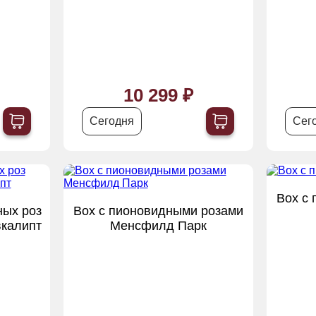
10 299 ₽
Сегодня
Сег
Box с
ных роз
Box с пионовидными розами
вкалипт
Менсфилд Парк