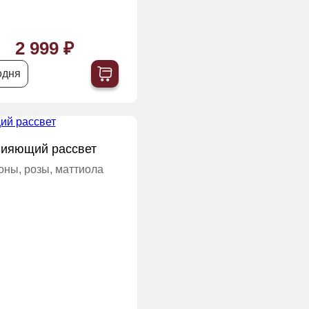
2 999 ₽
одня
ияющий рассвет
оны, розы, маттиола