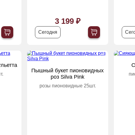
3 199 ₽
Сегодня
Сег
льетта
С
Пышный букет пионовидных
т.
пи
роз Silva Pink
розы пионовидные 25шт.