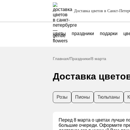
Доставка цветов в Санкт-Петер
цветы
праздники
подарки
цв
Главная
/
Праздники
/
8 марта
Доставка цветов
Розы
Пионы
Тюльпаны
К
Перед 8 марта о цветах лучше п
большие очереди. Оформите пред